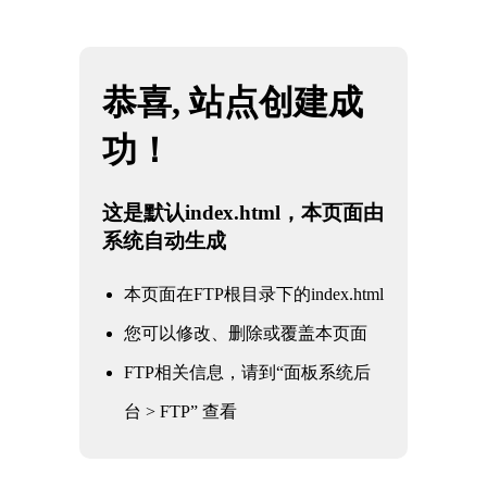
你好！欢迎访问山西必一·运动(b-Sports)官方网站！
网站地图
山西必一·运动(b-Sports)官方网站
网站