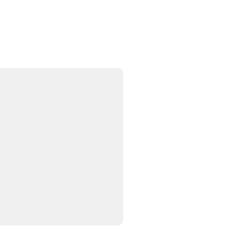
全国咨询
新闻资讯
联系我们
111 0000