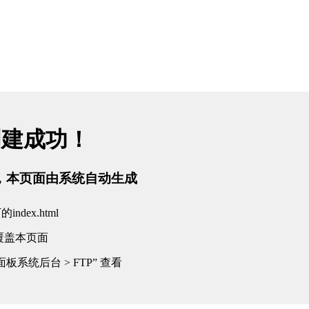
网站首页
关于我们
产品中心
行业应用